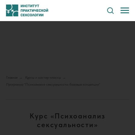
Главная
→
Курсы и мастер-классы
→
Программа "Психоанализ сексуальности: базовые концепции"
Курс «Психоанализ
сексуальности»