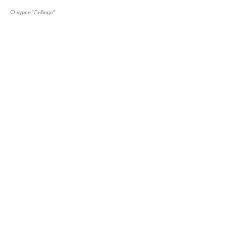
О курсе "Либидо"