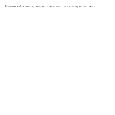
Клинический психолог, сексолог, специалист по половому воспитанию